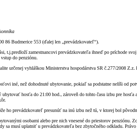
konníka
00 86 Budmerice 553 (ďalej len „prevádzkovateľ“).
si, t.j.predloží zamestnancovi prevádzkovateľa ihneď po príchode svoj 
 vstup do penziónu.
ite určenej vyhláškou Ministerstva hospodárstva SR č.277/2008 Z.z. kt
vi iné, než dohodnuté ubytovanie, pokiaľ sa podstatne nelíši od pot
ubytovať hosťa do 21:00 hod., zároveň do tohto času izbu pre hosťa a
ôr.
že ho prevádzkovateľ presunúť na inú izbu než tú, v ktorej bol pôvod
ytovanými osobami alebo pre nich vnesené do priestorov penziónu. Zo
y sa musí uplatniť u prevádzkovateľa bez zbytočného odkladu. Právo z