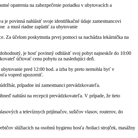
tné opatrenia na zabezpečenie poriadku v ubytovacích a
 je povinná nahlásiť svoje identifikačné údaje zamestnancovi
ne a musí riadne zaplatiť za ubytovanie
ce. Za účelom poskytnutia prvej pomoci sa nachádza lekárnička na
ohodnutý, je hosť povinný odhlásiť svoj pobyt najneskôr do 10:00
kovateľ účtovať cenu pobytu za nasledujúci deň.
 ubytovanie pred 12:00 hod. a izba by preto nemohla byť v
osťa vopred upozorniť.
údržbár, prípadne iní zamestnanci prevádzkovateľa.
ihneď nahlási na recepcii prevádzkovateľa. V prípade, že tieto
asových a televíznych prijímačov, sušičov vlasov, routerov, do
trebičov slúžiacich na osobnú hygienu hosťa /holiaci strojček, masážny