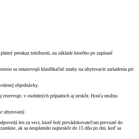
platný preukaz totožnosti, na základe ktorého po zapísaní
orou sa ustanovujú klasifikačné znaky na ubytovacie zariadenia pri
vrdenej objednávky.
j rezervuje, v osobitných prípadoch aj neskôr. Hosťa možno
ne ubytovaný.
dpovedá len za veci, ktoré boli prevádzkovateľom prevzaté do
anikne, ak sa neuplatnilo najneskôr do 15 dňa po dni, keď sa