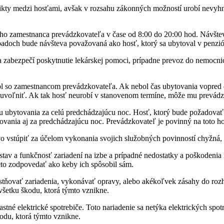
kty medzi hosťami, avšak v rozsahu zákonných možností urobí nevyhnu
ého zamestnanca prevádzkovateľa v čase od 8:00 do 20:00 hod. Návšteva
padoch bude návšteva považovaná ako hosť, ktorý sa ubytoval v penzió
a zabezpečí poskytnutie lekárskej pomoci, prípadne prevoz do nemocni
ol so zamestnancom prevádzkovateľa. Ak nebol čas ubytovania vopred d
u uvoľniť. Ak tak hosť neurobí v stanovenom termíne, môže mu prevádz
nu ubytovania za celú predchádzajúcu noc. Hosť, ktorý bude požadovať
ovania aj za predchádzajúcu noc. Prevádzkovateľ je povinný na toto h
o vstúpiť za účelom vykonania svojich služobných povinností chyžná, 
stav a funkčnosť zariadení na izbe a prípadné nedostatky a poškodenia 
eto zodpovedať ako keby ich spôsobil sám.
tňovať zariadenia, vykonávať opravy, alebo akékoľvek zásahy do rozhl
 všetku škodu, ktorá týmto vznikne.
stné elektrické spotrebiče. Toto nariadenie sa netýka elektrických spo
kodu, ktorá týmto vznikne.