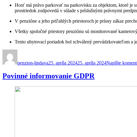
Hosť má právo parkovať na parkovisku za objektom, ktoré je u
prostriedok zodpovedá v súlade s príslušnými právnymi predpi
V penzióne a jeho priľahlých priestoroch je prísny zákaz prec
Všetky spoločné priestory penziónu sú monitorované kamero
Tento ubytovací poriadok bol schválený prevádzkovateľom a je
Autor
Publikované
penzion-lindava
25. apríla 2024
25. apríla 2024
Napíšte koment
Povinné informovanie GDPR