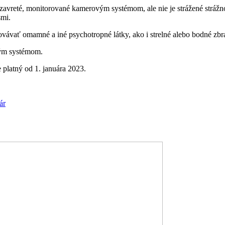
zavreté, monitorované kamerovým systémom, ale nie je strážené stráž
smi.
hovávať omamné a iné psychotropné látky, ako i strelné alebo bodné zbr
vým systémom.
 platný od 1. januára 2023.
k
ubytovací
ár
poriadok
v
penzióne
Lindava