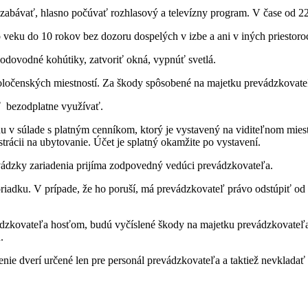
e zabávať, hlasno počúvať rozhlasový a televízny program. V čase od 2
veku do 10 rokov bez dozoru dospelých v izbe a ani v iných priestoro
odovodné kohútiky, zatvoriť okná, vypnúť svetlá.
poločenských miestností. Za škody spôsobené na majetku prevádzkovat
ť bezodplatne využívať.
nu v súlade s platným cenníkom, ktorý je vystavený na viditeľnom mies
istrácii na ubytovanie. Účet je splatný okamžite po vystavení.
evádzky zariadenia prijíma zodpovedný vedúci prevádzkovateľa.
iadku. V prípade, že ho poruší, má prevádzkovateľ právo odstúpiť od 
zkovateľa hosťom, budú vyčíslené škody na majetku prevádzkovateľa al
.
nie dverí určené len pre personál prevádzkovateľa a taktiež nevklada