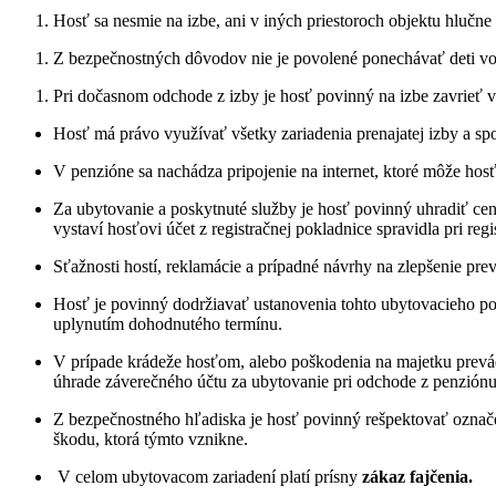
Hosť sa nesmie na izbe, ani v iných priestoroch objektu hlučn
Z bezpečnostných dôvodov nie je povolené ponechávať deti vo 
Pri dočasnom odchode z izby je hosť povinný na izbe zavrieť v
Hosť má právo využívať všetky zariadenia prenajatej izby a s
V penzióne sa nachádza pripojenie na internet, ktoré môže hos
Za ubytovanie a poskytnuté služby je hosť povinný uhradiť ce
vystaví hosťovi účet z registračnej pokladnice spravidla pri reg
Sťažnosti hostí, reklamácie a prípadné návrhy na zlepšenie pr
Hosť je povinný dodržiavať ustanovenia tohto ubytovacieho por
uplynutím dohodnutého termínu.
V prípade krádeže hosťom, alebo poškodenia na majetku prevád
úhrade záverečného účtu za ubytovanie pri odchode z penziónu
Z bezpečnostného hľadiska je hosť povinný rešpektovať označe
škodu, ktorá týmto vznikne.
V celom ubytovacom zariadení platí prísny
zákaz fajčenia.