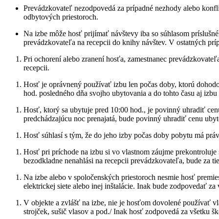
Prevádzkovateľ nezodpovedá za prípadné nezhody alebo konfli
odbytových priestoroch.
Na izbe môže hosť prijímať návštevy iba so súhlasom príslušn
prevádzkovateľa na recepcii do knihy návštev. V ostatných prí
Pri ochorení alebo zranení hosťa, zamestnanec prevádzkovateľ
recepcii.
Hosť je oprávnený používať izbu len počas doby, ktorú dohod
hod. posledného dňa svojho ubytovania a do tohto času aj izb
Hosť, ktorý sa ubytuje pred 10:00 hod., je povinný uhradiť ce
predchádzajúcu noc prenajatá, bude povinný uhradiť cenu ubyt
Hosť súhlasí s tým, že do jeho izby počas doby pobytu má práv
Hosť pri príchode na izbu si vo vlastnom záujme prekontroluje 
bezodkladne nenahlási na recepcii prevádzkovateľa, bude za ti
Na izbe alebo v spoločenských priestoroch nesmie hosť premies
elektrickej siete alebo inej inštalácie. Inak bude zodpovedať za
V objekte a zvlášť na izbe, nie je hosťom dovolené používať vla
strojček, sušič vlasov a pod./ Inak hosť zodpovedá za všetku š