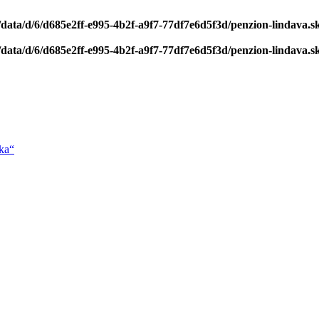
/data/d/6/d685e2ff-e995-4b2f-a9f7-77df7e6d5f3d/penzion-lindava.
/data/d/6/d685e2ff-e995-4b2f-a9f7-77df7e6d5f3d/penzion-lindava.
oka“