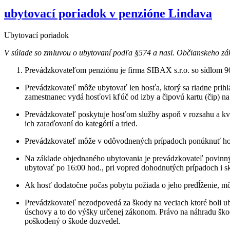
ubytovací poriadok v penzióne Lindava
Ubytovací poriadok
V súlade so zmluvou o ubytovaní podľa §574 a nasl. Občianskeho zá
Prevádzkovateľom penziónu je firma SIBAX s.r.o. so sídlom 9
Prevádzkovateľ môže ubytovať len hosťa, ktorý sa riadne prihlá
zamestnanec vydá hosťovi kľúč od izby a čipovú kartu (čip) na
Prevádzkovateľ poskytuje hosťom služby aspoň v rozsahu a kval
ich zaraďovaní do kategórií a tried.
Prevádzkovateľ môže v odôvodnených prípadoch ponúknuť hosťo
Na základe objednaného ubytovania je prevádzkovateľ povinný 
ubytovať po 16:00 hod., pri vopred dohodnutých prípadoch i sk
Ak hosť dodatočne počas pobytu požiada o jeho predĺženie, mô
Prevádzkovateľ nezodpovedá za škody na veciach ktoré boli ub
úschovy a to do výšky určenej zákonom. Právo na náhradu škod
poškodený o škode dozvedel.