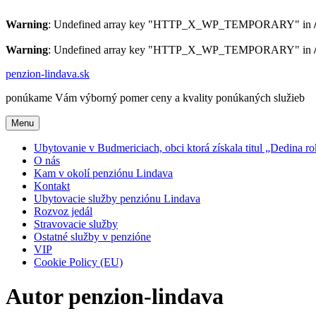
Warning
: Undefined array key "HTTP_X_WP_TEMPORARY" in
Warning
: Undefined array key "HTTP_X_WP_TEMPORARY" in
Prejsť
penzion-lindava.sk
na
ponúkame Vám výborný pomer ceny a kvality ponúkaných služieb
obsah
Menu
Ubytovanie v Budmericiach, obci ktorá získala titul „Dedina r
O nás
Kam v okolí penziónu Lindava
Kontakt
Ubytovacie služby penziónu Lindava
Rozvoz jedál
Stravovacie služby
Ostatné služby v penzióne
VIP
Cookie Policy (EU)
Autor
penzion-lindava