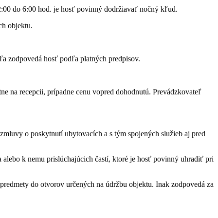
2:00 do 6:00 hod. je hosť povinný dodržiavať nočný kľud.
ch objektu.
eľa zodpovedá hosť podľa platných predpisov.
tne na recepcii, prípadne cenu vopred dohodnutú. Prevádzkovateľ
zmluvy o poskytnutí ubytovacích a s tým spojených služieb aj pred
ebo k nemu prislúchajúcich častí, ktoré je hosť povinný uhradiť pri
ť predmety do otvorov určených na údržbu objektu. Inak zodpovedá za